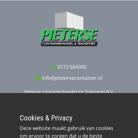
0172 604343
info@pietersecontainer.nl
Pieterse Containerhandel en Transport B.V.
Stobbeweg 11
2461 EX TER AAR
Cookies & Privacy
Realisatie: Quantasie
Deze website maakt gebruik van cookies
om ervoor te zorgen dat u de beste