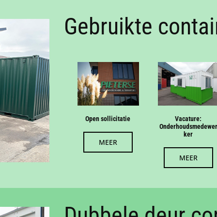
Gebruikte contai
Open sollicitatie
Vacature:
Onderhoudsmedewe
ker
MEER
MEER
Dubbele deur co