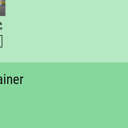
gh
er
ainer