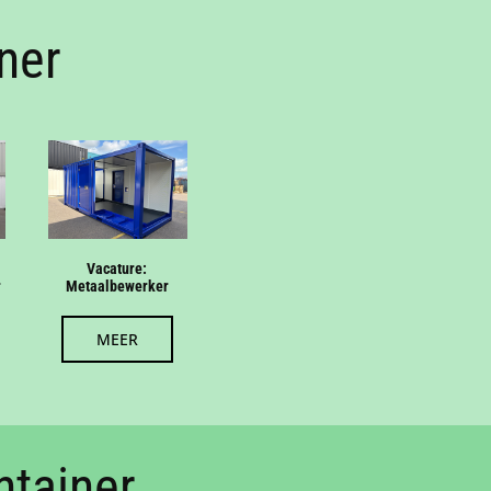
ner
Vacature:
r
Metaalbewerker
MEER
ntainer