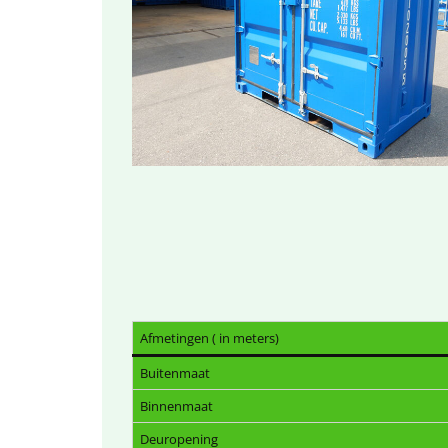
Afmetingen ( in meters)
Buitenmaat
Binnenmaat
Deuropening