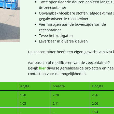
Twee openslaande deuren aan één lange zi
de zeecontainer
Opvangbak vloeibare stoffen, afgedekt met 
gegalvaniseerde roostervloer
Vier hijsogen aan de bovenzijde van de
zeecontainer
Twee heftruckgaten
Leverbaar in diverse kleuren
De zeecontainer heeft een eigen gewicht van 670 k
Aanpassen of modificeren van de zeecontainer?
Bekijk
hier
diverse gerealiseerde projecten en ne
contact op voor de mogelijkheden.
lengte
breedte
Hoogte
1.20
2.20
2.26
1.05
2.11
2.06
–
–
1.94