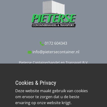
0172 604343
info@pietersecontainer.nl
Pieterse Containerhandel en Transport B.V.
Stobbeweg 11
2461 EX TER AAR
Cookies & Privacy
Realisatie: Quantasie
Deze website maakt gebruik van cookies
om ervoor te zorgen dat u de beste
ervaring op onze website krijgt.