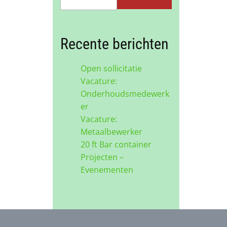
Recente berichten
Open sollicitatie
Vacature:
Onderhoudsmedewerk
er
Vacature:
Metaalbewerker
20 ft Bar container
Projecten –
Evenementen