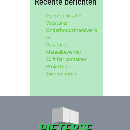
Recente berichten
Open sollicitatie
Vacature:
Onderhoudsmedewerk
er
Vacature:
Metaalbewerker
20 ft Bar container
Projecten –
Evenementen