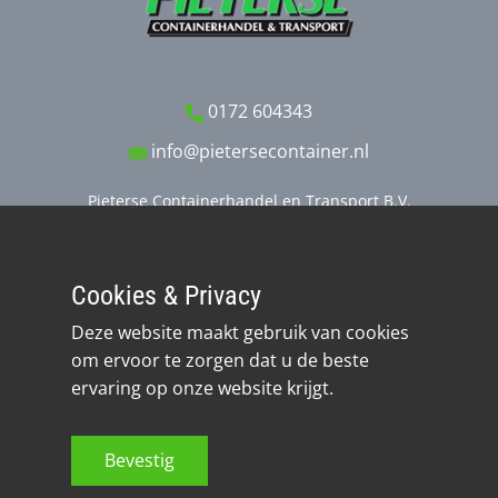
0172 604343
info@pietersecontainer.nl
Pieterse Containerhandel en Transport B.V.
Stobbeweg 11
2461 EX TER AAR
Cookies & Privacy
Realisatie: Quantasie
Deze website maakt gebruik van cookies
om ervoor te zorgen dat u de beste
ervaring op onze website krijgt.
Bevestig