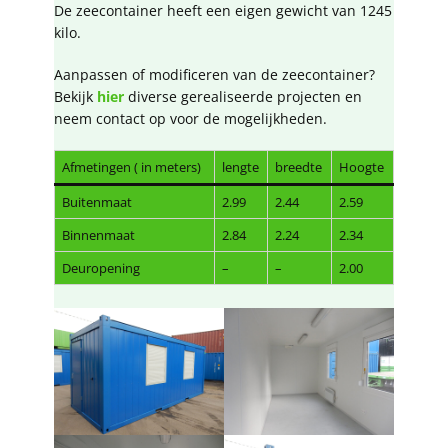
De zeecontainer heeft een eigen gewicht van 1245
kilo.
Aanpassen of modificeren van de zeecontainer?
Bekijk
hier
diverse gerealiseerde projecten en
neem contact op voor de mogelijkheden.
Afmetingen ( in meters)
lengte
breedte
Hoogte
Buitenmaat
2.99
2.44
2.59
Binnenmaat
2.84
2.24
2.34
Deuropening
–
–
2.00