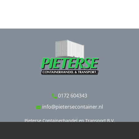
0172 604343
info@pietersecontainer.nl
Pieterse Containerhandel en Transport B.V.
Stobbeweg 11
2461 EX TER AAR