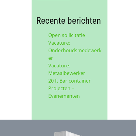
Recente berichten
Open sollicitatie
Vacature:
Onderhoudsmedewerk
er
Vacature:
Metaalbewerker
20 ft Bar container
Projecten –
Evenementen