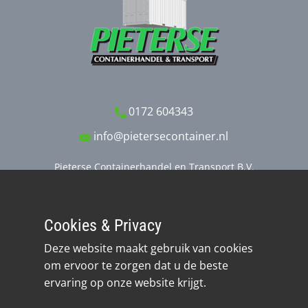
0172 604343
info@pietersecontainer.nl
Pieterse Containerhandel en Transport B.V.
Stobbeweg 11
2461 EX TER AAR
Cookies & Privacy
Realisatie: Quantasie
Deze website maakt gebruik van cookies
om ervoor te zorgen dat u de beste
ervaring op onze website krijgt.