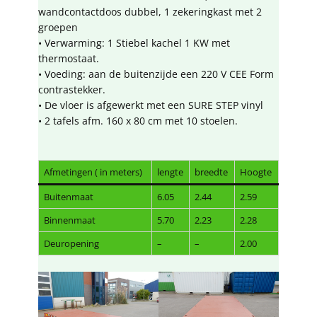
wandcontactdoos dubbel, 1 zekeringkast met 2
groepen
• Verwarming: 1 Stiebel kachel 1 KW met
thermostaat.
• Voeding: aan de buitenzijde een 220 V CEE Form
contrastekker.
• De vloer is afgewerkt met een SURE STEP vinyl
• 2 tafels afm. 160 x 80 cm met 10 stoelen.
Afmetingen ( in meters)
lengte
breedte
Hoogte
Buitenmaat
6.05
2.44
2.59
Binnenmaat
5.70
2.23
2.28
Deuropening
–
–
2.00