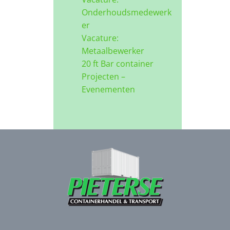
Onderhoudsmedewerk
er
Vacature:
Metaalbewerker
20 ft Bar container
Projecten –
Evenementen