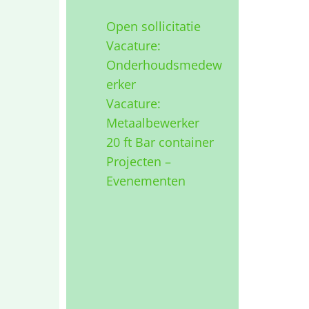
Open sollicitatie
Vacature:
Onderhoudsmedew
erker
Vacature:
Metaalbewerker
20 ft Bar container
Projecten –
Evenementen